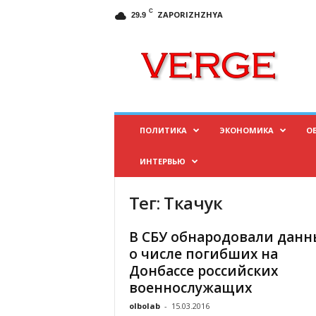
C
ZAPORIZHZHYA
29.9
И
н
ф
о
р
м
а
ПОЛИТИКА
ЭКОНОМИКА
О
ц
и
ИНТЕРВЬЮ
о
н
н
Тег: Ткачук
ы
й
В СБУ обнародовали данн
п
о числе погибших на
о
Донбассе российских
р
военнослужащих
т
а
olbolab
-
15.03.2016
л