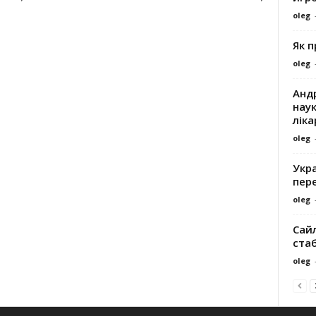
oleg
Як 
oleg
Андр
наук
ліка
oleg
Укра
пере
oleg
Сайл
ста
oleg