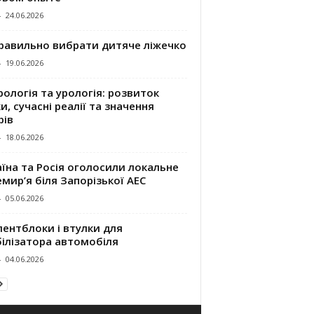
-
24.06.2026
правильно вибрати дитяче ліжечко
-
19.06.2026
ологія та урологія: розвиток
и, сучасні реалії та значення
рів
-
18.06.2026
їна та Росія оголосили локальне
мир’я біля Запорізької АЕС
-
05.06.2026
ентблоки і втулки для
білізатора автомобіля
-
04.06.2026