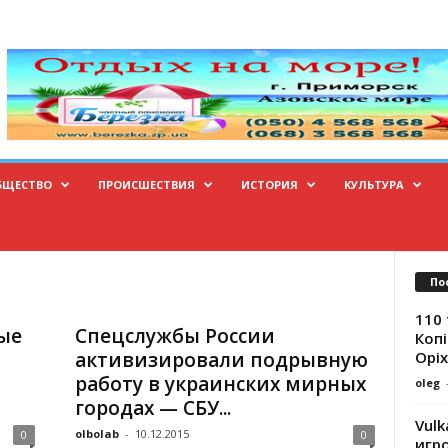
БЩЕСТВО
ПРОИСШЕСТВИЯ
ИСТОРИЯ
КУЛЬТУРА
По
110 
ые
Спецслужбы России
Копі
Оріх
активизировали подрывную
работу в украинских мирных
oleg
городах — СБУ...
Vulk
olbolab
-
10.12.2015
0
0
игр