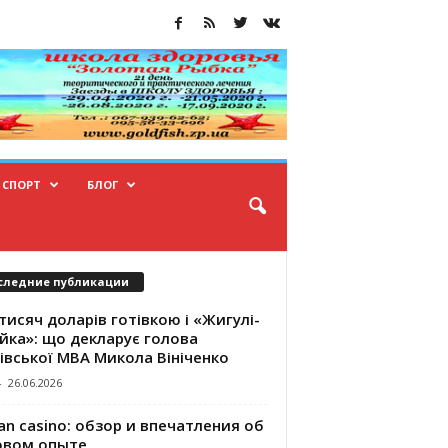
СПОРТ
БЛОГ
следние публикации
тисяч доларів готівкою і «Жигулі-
йка»: що декларує голова
івської МВА Микола Вініченко
-
26.06.2026
an casino: обзор и впечатления об
овом опыте