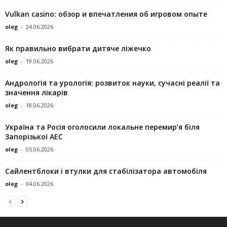
Vulkan casino: обзор и впечатления об игровом опыте
oleg
-
24.06.2026
Як правильно вибрати дитяче ліжечко
oleg
-
19.06.2026
Андрологія та урологія: розвиток науки, сучасні реалії та
значення лікарів
oleg
-
18.06.2026
Україна та Росія оголосили локальне перемир’я біля
Запорізької АЕС
oleg
-
05.06.2026
Сайлентблоки і втулки для стабілізатора автомобіля
oleg
-
04.06.2026