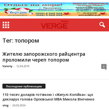
Тег: топором
Жителю запорожского райцентра
проломили череп топором
Valeriy
-
12.04.2019
0
Последние публикации
110 тисяч доларів готівкою і «Жигулі-Копійка»: що
декларує голова Оріхівської МВА Микола Вініченко
oleg
-
26.06.2026