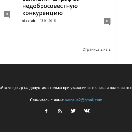
недобросовестную
конкуренцию
0
olbolab
-
13.01.2015
0
Страница 2 из 2
йта verge.zp.ua допустима только при указании источника и наличии ак
Свяжитесь с нами:
vergeua2@gmail.com