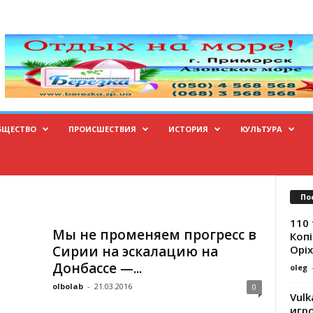
БЩЕСТВО
ПРОИСШЕСТВИЯ
ИСТОРИЯ
КУЛЬТУРА
По
110 
Мы не променяем прогресс в
Копі
Оріх
Сирии на эскалацию на
Донбассе —...
oleg
olbolab
-
21.03.2016
0
Vulk
игр