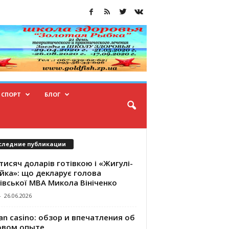
СПОРТ
БЛОГ
следние публикации
тисяч доларів готівкою і «Жигулі-
йка»: що декларує голова
івської МВА Микола Вініченко
-
26.06.2026
an casino: обзор и впечатления об
овом опыте