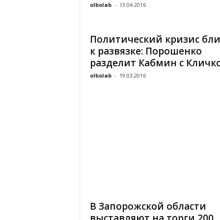
olbolab
-
13.04.2016
«
В
Е
Политический кризис бли
Р
к развязке: Порошенко
Ж
разделит Кабмин с Кличк
Е
»
olbolab
-
19.03.2016
В Запорожской области
выставляют на торги 200