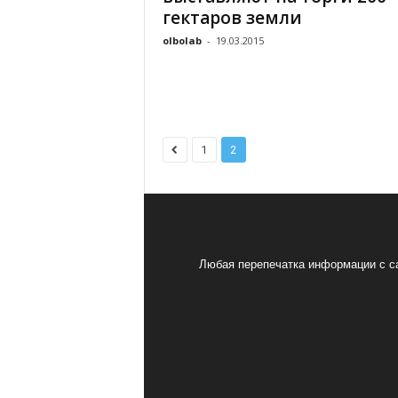
гектаров земли
olbolab
-
19.03.2015
1
2
Любая перепечатка информации с са