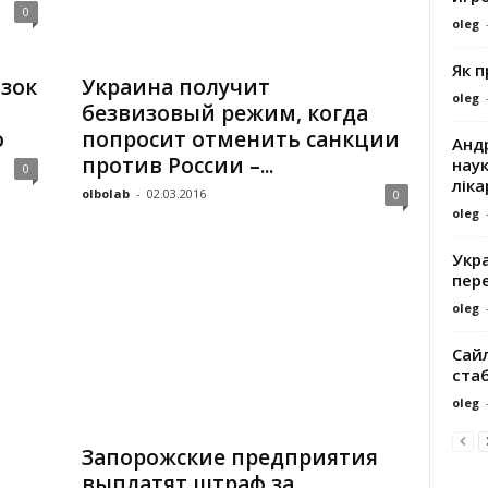
0
oleg
Як 
зок
Украина получит
oleg
безвизовый режим, когда
о
попросит отменить санкции
Андр
против России –...
наук
0
ліка
olbolab
-
02.03.2016
0
oleg
Укра
пере
oleg
Сайл
ста
oleg
Запорожские предприятия
выплатят штраф за