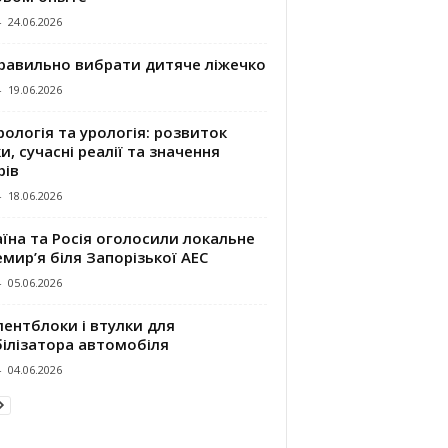
-
24.06.2026
правильно вибрати дитяче ліжечко
-
19.06.2026
ологія та урологія: розвиток
и, сучасні реалії та значення
рів
-
18.06.2026
їна та Росія оголосили локальне
мир’я біля Запорізької АЕС
-
05.06.2026
ентблоки і втулки для
білізатора автомобіля
-
04.06.2026