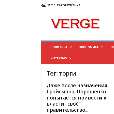
C
ZAPORIZHZHYA
27.7
И
н
ф
о
р
м
а
ПОЛИТИКА
ЭКОНОМИКА
О
ц
и
ИНТЕРВЬЮ
о
н
н
Тег: торги
ы
й
Даже после назначения
п
Гройсмана, Порошенко
о
попытается привести к
р
власти "своё"
т
а
правительство...
л