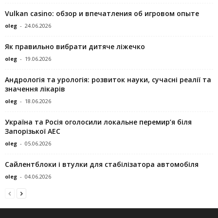
Vulkan casino: обзор и впечатления об игровом опыте
oleg
-
24.06.2026
Як правильно вибрати дитяче ліжечко
oleg
-
19.06.2026
Андрологія та урологія: розвиток науки, сучасні реалії та
значення лікарів
oleg
-
18.06.2026
Україна та Росія оголосили локальне перемир’я біля
Запорізької АЕС
oleg
-
05.06.2026
Сайлентблоки і втулки для стабілізатора автомобіля
oleg
-
04.06.2026