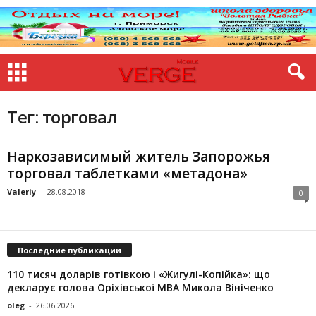
Тег: торговал
Наркозависимый житель Запорожья
торговал таблетками «метадона»
Valeriy
-
28.08.2018
0
Последние публикации
110 тисяч доларів готівкою і «Жигулі-Копійка»: що
декларує голова Оріхівської МВА Микола Вініченко
oleg
-
26.06.2026