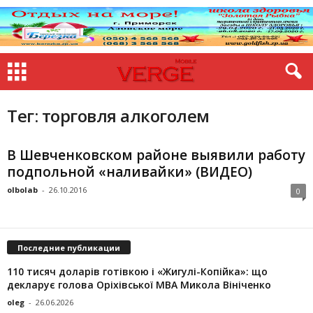
Тег: торговля алкоголем
В Шевченковском районе выявили работу
подпольной «наливайки» (ВИДЕО)
olbolab
-
26.10.2016
0
Последние публикации
110 тисяч доларів готівкою і «Жигулі-Копійка»: що
декларує голова Оріхівської МВА Микола Вініченко
oleg
-
26.06.2026