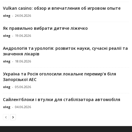
Vulkan casino: обзор и впечатления об игровом опыте
oleg
-
24.06.2026
Як правильно вибрати дитяче ліжечко
oleg
-
19.06.2026
Андрологія та урологія: розвиток науки, сучасні реалії та
значення лікарів
oleg
-
18.06.2026
Україна та Росія оголосили локальне перемир’я біля
Запорізької АЕС
oleg
-
05.06.2026
Сайлентблоки і втулки для стабілізатора автомобіля
oleg
-
04.06.2026