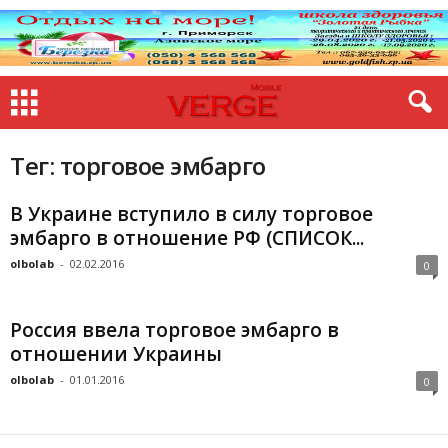
Тег: торговое эмбарго
В Украине вступило в силу торговое
эмбарго в отношение РФ (СПИСОК...
olbolab
-
02.02.2016
0
Россия ввела торговое эмбарго в
отношении Украины
olbolab
-
01.01.2016
0