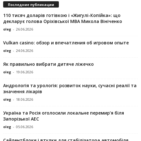
Последние публикации
110 тисяч доларів готівкою і «Жигулі-Копійка»: що
декларує голова Оріхівської МВА Микола Вініченко
oleg
-
26.06.2026
Vulkan casino: обзор и впечатления об игровом опыте
oleg
-
24.06.2026
Як правильно вибрати дитяче ліжечко
oleg
-
19.06.2026
Андрологія та урологія: розвиток науки, сучасні реалії та
значення лікарів
oleg
-
18.06.2026
Україна та Росія оголосили локальне перемир’я біля
Запорізької АЕС
oleg
-
05.06.2026
Сайлентблоки і втулки для стабілізатора автомобіля