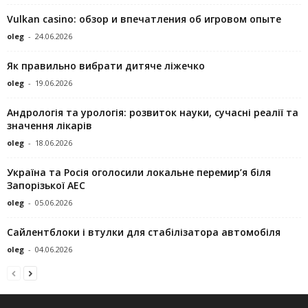
Vulkan casino: обзор и впечатления об игровом опыте
oleg
-
24.06.2026
Як правильно вибрати дитяче ліжечко
oleg
-
19.06.2026
Андрологія та урологія: розвиток науки, сучасні реалії та
значення лікарів
oleg
-
18.06.2026
Україна та Росія оголосили локальне перемир’я біля
Запорізької АЕС
oleg
-
05.06.2026
Сайлентблоки і втулки для стабілізатора автомобіля
oleg
-
04.06.2026