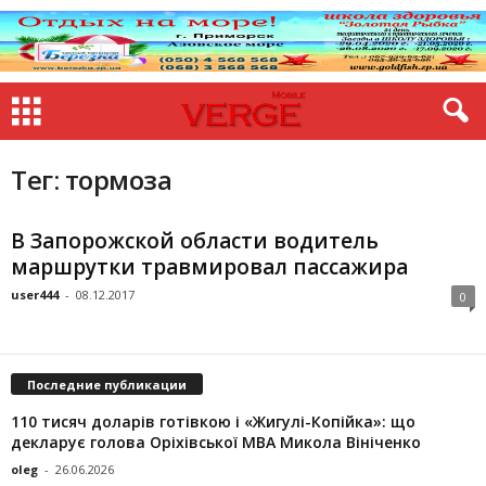
Тег: тормоза
В Запорожской области водитель
маршрутки травмировал пассажира
user444
-
08.12.2017
0
Последние публикации
110 тисяч доларів готівкою і «Жигулі-Копійка»: що
декларує голова Оріхівської МВА Микола Вініченко
oleg
-
26.06.2026