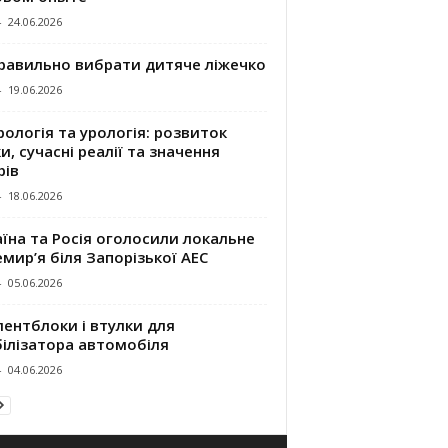
-
24.06.2026
правильно вибрати дитяче ліжечко
-
19.06.2026
ологія та урологія: розвиток
и, сучасні реалії та значення
рів
-
18.06.2026
їна та Росія оголосили локальне
мир’я біля Запорізької АЕС
-
05.06.2026
ентблоки і втулки для
білізатора автомобіля
-
04.06.2026