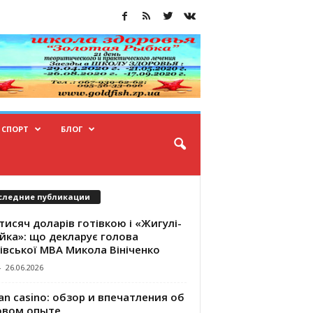
СПОРТ
БЛОГ
следние публикации
тисяч доларів готівкою і «Жигулі-
йка»: що декларує голова
івської МВА Микола Вініченко
-
26.06.2026
an casino: обзор и впечатления об
овом опыте