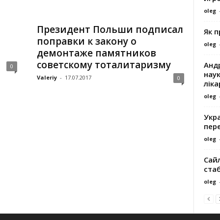
oleg
Президент Польши подписал
Як 
поправки к закону о
oleg
демонтаже памятников
советскому тоталитаризму
Андр
0
наук
Valeriy
-
17.07.2017
0
ліка
oleg
Укра
пере
oleg
Сайл
ста
oleg