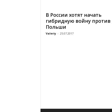
«
В
В России хотят начать
Е
гибридную войну против
Р
Ж
Польши
Е
Valeriy
-
25.07.2017
»