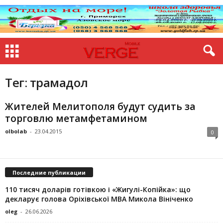
Тег: трамадол
Жителей Мелитополя будут судить за
торговлю метамфетамином
olbolab
-
23.04.2015
0
Последние публикации
110 тисяч доларів готівкою і «Жигулі-Копійка»: що
декларує голова Оріхівської МВА Микола Вініченко
oleg
-
26.06.2026