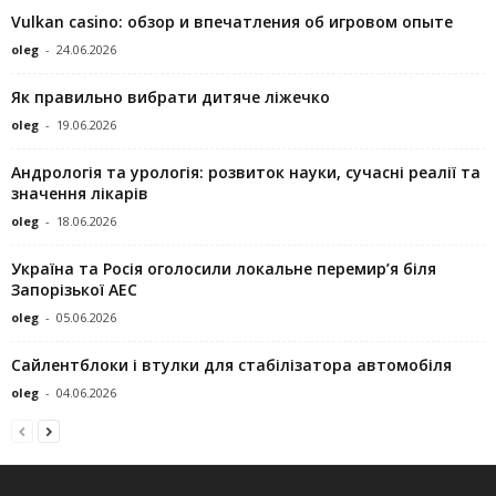
Vulkan casino: обзор и впечатления об игровом опыте
oleg
-
24.06.2026
Як правильно вибрати дитяче ліжечко
oleg
-
19.06.2026
Андрологія та урологія: розвиток науки, сучасні реалії та
значення лікарів
oleg
-
18.06.2026
Україна та Росія оголосили локальне перемир’я біля
Запорізької АЕС
oleg
-
05.06.2026
Сайлентблоки і втулки для стабілізатора автомобіля
oleg
-
04.06.2026