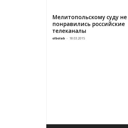
«
В
Мелитопольскому суду не
Е
понравились российские
Р
Ж
телеканалы
Е
olbolab
-
18.03.2015
»