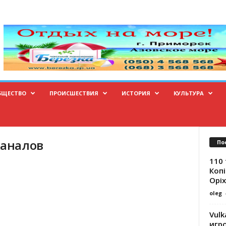
БЩЕСТВО
ПРОИСШЕСТВИЯ
ИСТОРИЯ
КУЛЬТУРА
каналов
По
110 
Копі
Оріх
oleg
Vulk
игр