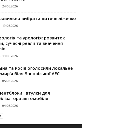
-
24.06.2026
правильно вибрати дитяче ліжечко
-
19.06.2026
ологія та урологія: розвиток
и, сучасні реалії та значення
рів
-
18.06.2026
їна та Росія оголосили локальне
мир’я біля Запорізької АЕС
-
05.06.2026
ентблоки і втулки для
білізатора автомобіля
-
04.06.2026