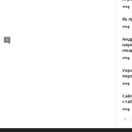
oleg
Як 
oleg
Андр
0
наук
ліка
oleg
Укра
пере
oleg
Сайл
ста
oleg