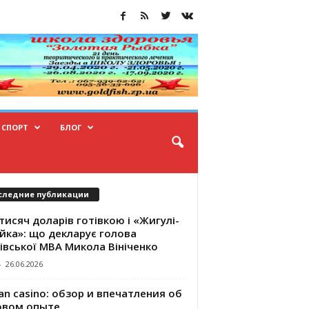
СПОРТ
БЛОГ
следние публикации
тисяч доларів готівкою і «Жигулі-
йка»: що декларує голова
івської МВА Микола Вініченко
-
26.06.2026
an casino: обзор и впечатления об
овом опыте