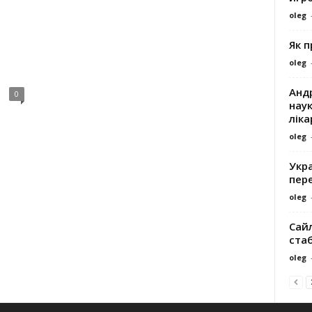
oleg
Як 
oleg
Андр
0
наук
ліка
oleg
Укра
пере
oleg
Сайл
ста
oleg