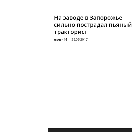
«
В
На заводе в Запорожье
Е
сильно пострадал пьяный
Р
Ж
тракторист
Е
user444
-
26.05.2017
»