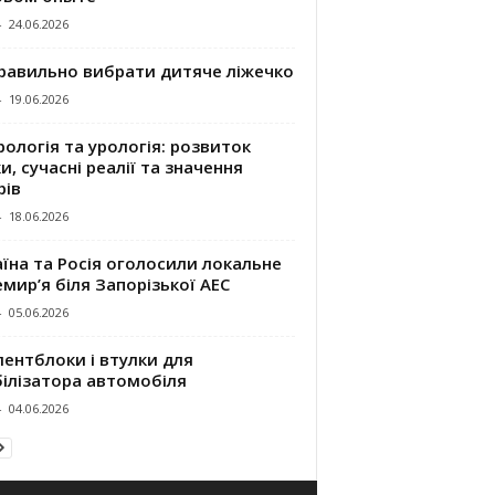
-
24.06.2026
правильно вибрати дитяче ліжечко
-
19.06.2026
ологія та урологія: розвиток
и, сучасні реалії та значення
рів
-
18.06.2026
їна та Росія оголосили локальне
мир’я біля Запорізької АЕС
-
05.06.2026
ентблоки і втулки для
білізатора автомобіля
-
04.06.2026