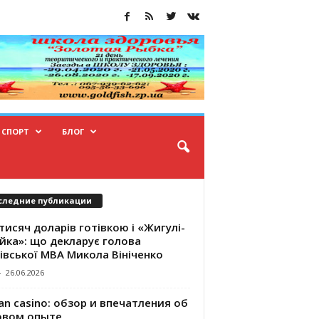
СПОРТ
БЛОГ
следние публикации
тисяч доларів готівкою і «Жигулі-
йка»: що декларує голова
івської МВА Микола Вініченко
-
26.06.2026
an casino: обзор и впечатления об
овом опыте