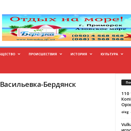
БЩЕСТВО
ПРОИСШЕСТВИЯ
ИСТОРИЯ
КУЛЬТУРА
р-Васильевка-Бердянск
По
110 
Копі
Оріх
oleg
Vulk
игр