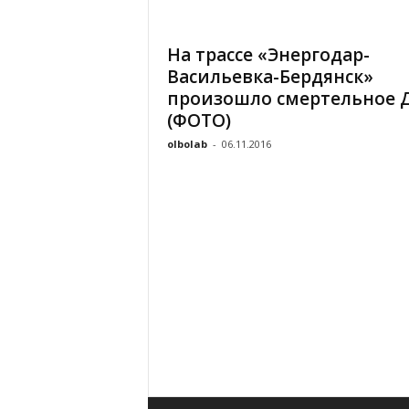
«
В
На трассе «Энергодар-
Е
Васильевка-Бердянск»
Р
Ж
произошло смертельное 
Е
(ФОТО)
»
olbolab
-
06.11.2016