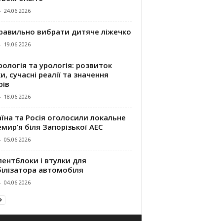
-
24.06.2026
правильно вибрати дитяче ліжечко
-
19.06.2026
ологія та урологія: розвиток
и, сучасні реалії та значення
рів
-
18.06.2026
їна та Росія оголосили локальне
мир’я біля Запорізької АЕС
-
05.06.2026
ентблоки і втулки для
білізатора автомобіля
-
04.06.2026