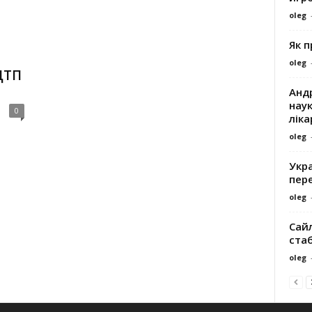
oleg
Як 
oleg
ДТП
Андр
наук
0
ліка
oleg
Укра
пере
oleg
Сайл
ста
oleg