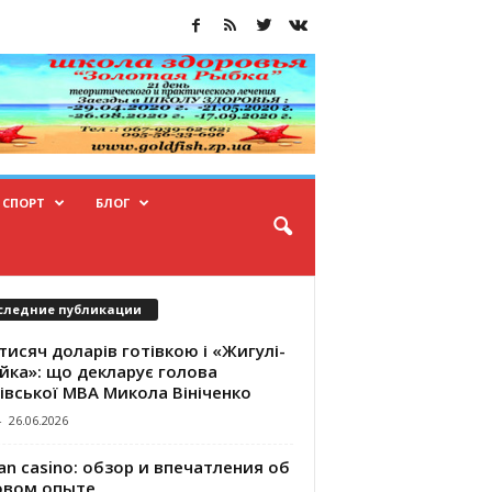
СПОРТ
БЛОГ
следние публикации
тисяч доларів готівкою і «Жигулі-
йка»: що декларує голова
івської МВА Микола Вініченко
-
26.06.2026
an casino: обзор и впечатления об
овом опыте