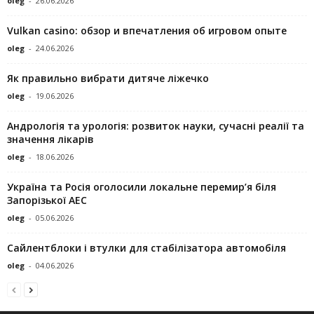
oleg
-
26.06.2026
Vulkan casino: обзор и впечатления об игровом опыте
oleg
-
24.06.2026
Як правильно вибрати дитяче ліжечко
oleg
-
19.06.2026
Андрологія та урологія: розвиток науки, сучасні реалії та
значення лікарів
oleg
-
18.06.2026
Україна та Росія оголосили локальне перемир’я біля
Запорізької АЕС
oleg
-
05.06.2026
Сайлентблоки і втулки для стабілізатора автомобіля
oleg
-
04.06.2026