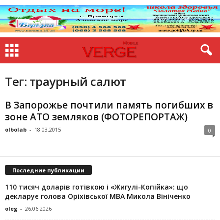
Тег: траурный салют
В Запорожье почтили память погибших в
зоне АТО земляков (ФОТОРЕПОРТАЖ)
olbolab
-
18.03.2015
0
Последние публикации
110 тисяч доларів готівкою і «Жигулі-Копійка»: що
декларує голова Оріхівської МВА Микола Вініченко
oleg
-
26.06.2026