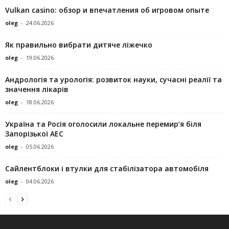
Vulkan casino: обзор и впечатления об игровом опыте
oleg
-
24.06.2026
Як правильно вибрати дитяче ліжечко
oleg
-
19.06.2026
Андрологія та урологія: розвиток науки, сучасні реалії та
значення лікарів
oleg
-
18.06.2026
Україна та Росія оголосили локальне перемир’я біля
Запорізької АЕС
oleg
-
05.06.2026
Сайлентблоки і втулки для стабілізатора автомобіля
oleg
-
04.06.2026