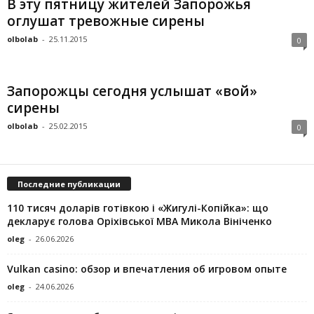
В эту пятницу жителей Запорожья
оглушат тревожные сирены
olbolab
-
25.11.2015
0
Запорожцы сегодня услышат «вой»
сирены
olbolab
-
25.02.2015
0
Последние публикации
110 тисяч доларів готівкою і «Жигулі-Копійка»: що
декларує голова Оріхівської МВА Микола Вініченко
oleg
-
26.06.2026
Vulkan casino: обзор и впечатления об игровом опыте
oleg
-
24.06.2026