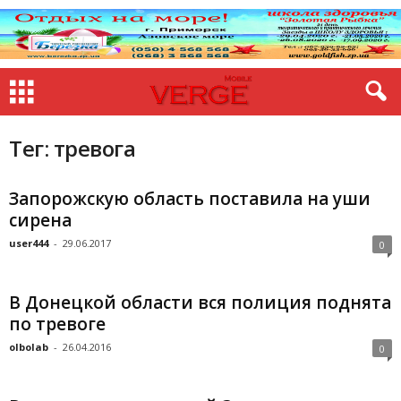
Тег: тревога
Запорожскую область поставила на уши
сирена
user444
-
29.06.2017
0
В Донецкой области вся полиция поднята
по тревоге
olbolab
-
26.04.2016
0