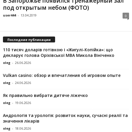
В Запорожье появился тренажерный зал
под открытым небом (ФОТО)
user444
-
13.04.2019
0
Последние публикации
110 тисяч доларів готівкою і «Жигулі-Копійка»: що
декларує голова Оріхівської МВА Микола Вініченко
oleg
-
26.06.2026
Vulkan casino: обзор и впечатления об игровом опыте
oleg
-
24.06.2026
Як правильно вибрати дитяче ліжечко
oleg
-
19.06.2026
Андрологія та урологія: розвиток науки, сучасні реалії та
значення лікарів
oleg
-
18.06.2026