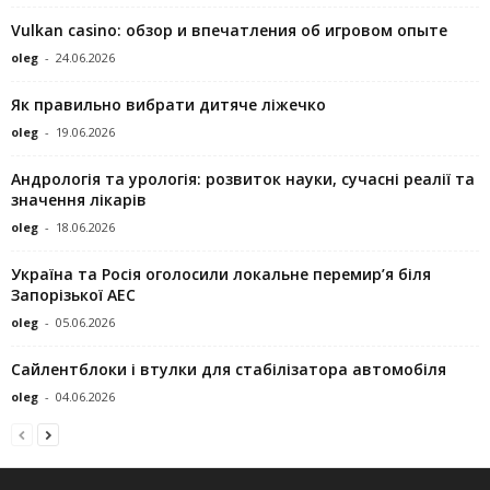
Vulkan casino: обзор и впечатления об игровом опыте
oleg
-
24.06.2026
Як правильно вибрати дитяче ліжечко
oleg
-
19.06.2026
Андрологія та урологія: розвиток науки, сучасні реалії та
значення лікарів
oleg
-
18.06.2026
Україна та Росія оголосили локальне перемир’я біля
Запорізької АЕС
oleg
-
05.06.2026
Сайлентблоки і втулки для стабілізатора автомобіля
oleg
-
04.06.2026