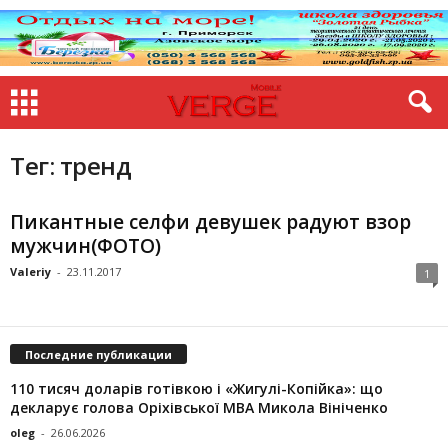
Тег: тренд
Пикантные селфи девушек радуют взор
мужчин(ФОТО)
Valeriy
-
23.11.2017
1
Последние публикации
110 тисяч доларів готівкою і «Жигулі-Копійка»: що
декларує голова Оріхівської МВА Микола Вініченко
oleg
-
26.06.2026