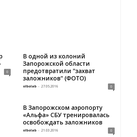
р
В одной из колоний
»
Запорожской области
предотвратили "захват
0
заложников" (ФОТО)
olbolab
-
27.05.2016
0
В Запорожском аэропорту
«Альфа» СБУ тренировалась
освобождать заложников
olbolab
-
21.03.2016
0