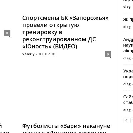
oleg
Спортсмены БК «Запорожья»
Як 
провели открытую
oleg
тренировку в
0
реконструированном ДС
Андр
наук
«Юность» (ВИДЕО)
ліка
Valeriy
-
03.08.2018
0
oleg
Укра
пере
oleg
Сайл
ста
oleg
й
Футболисты «Зари» накануне