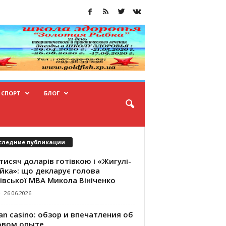
СПОРТ
БЛОГ
следние публикации
тисяч доларів готівкою і «Жигулі-
йка»: що декларує голова
івської МВА Микола Вініченко
-
26.06.2026
an casino: обзор и впечатления об
овом опыте