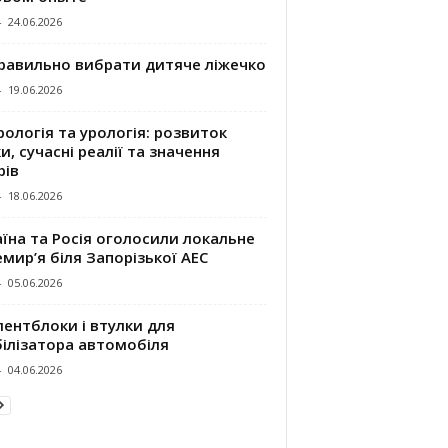
-
24.06.2026
правильно вибрати дитяче ліжечко
-
19.06.2026
ологія та урологія: розвиток
и, сучасні реалії та значення
рів
-
18.06.2026
їна та Росія оголосили локальне
мир’я біля Запорізької АЕС
-
05.06.2026
ентблоки і втулки для
білізатора автомобіля
-
04.06.2026