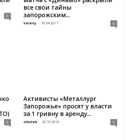
али
матча с «Динамо» раскрыли
все свои тайны
запорожским...
0
Valeriy
-
10.04.2017
0
нко
Активисты «Металлург
Запорожье» просят у власти
ТО)
за 1 гривну в аренду...
olbolab
-
20.10.2016
0
0