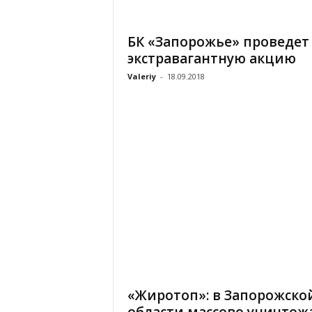
«
В
БК «Запорожье» проведет
Е
экстравагантную акцию
Р
Ж
Valeriy
-
18.09.2018
Е
»
«Жиротоп»: в Запорожско