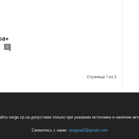
фа»
0
Страница 1 из 2
йта verge.zp.ua допустима только при указании источника и наличии ак
Свяжитесь с нами:
vergeua2@gmail.com