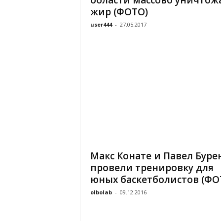
области массово уничтож
жир (ФОТО)
user444
-
27.05.2017
Макс Конате и Павел Буре
провели тренировку для
юных баскетболистов (ФО
olbolab
-
09.12.2016