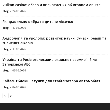
Vulkan casino: обзор и впечатления об игровом опыте
oleg
-
24.06.2026
Як правильно вибрати дитяче ліжечко
oleg
-
19.06.2026
Андрологія та урологія: розвиток науки, сучасні реалії та
значення лікарів
oleg
-
18.06.2026
Україна та Росія оголосили локальне перемир’я біля
Запорізької АЕС
oleg
-
05.06.2026
Сайлентблоки і втулки для стабілізатора автомобіля
oleg
-
04.06.2026