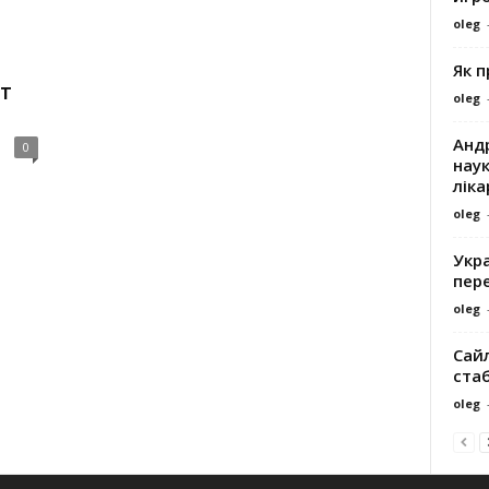
oleg
Як 
т
oleg
Андр
0
наук
ліка
oleg
Укра
пере
oleg
Сайл
ста
oleg