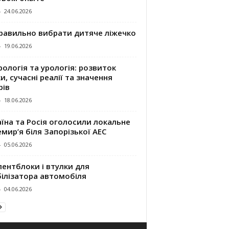
-
24.06.2026
правильно вибрати дитяче ліжечко
-
19.06.2026
ологія та урологія: розвиток
и, сучасні реалії та значення
рів
-
18.06.2026
їна та Росія оголосили локальне
мир’я біля Запорізької АЕС
-
05.06.2026
ентблоки і втулки для
білізатора автомобіля
-
04.06.2026