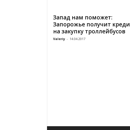
«
В
Запад нам поможет:
Е
Запорожье получит креди
Р
Ж
на закупку троллейбусов
Е
Valeriy
-
14.04.2017
»