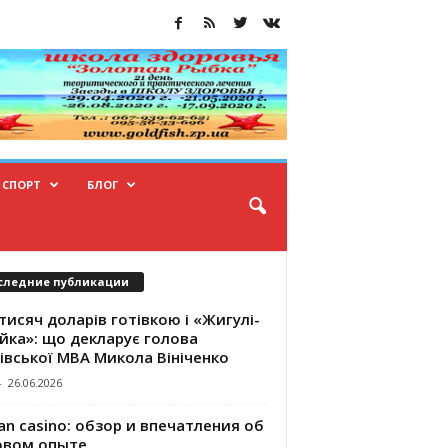
СПОРТ
БЛОГ
следние публикации
тисяч доларів готівкою і «Жигулі-
йка»: що декларує голова
івської МВА Микола Вініченко
-
26.06.2026
an casino: обзор и впечатления об
овом опыте