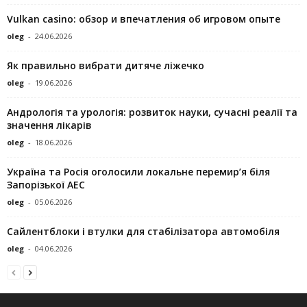
Vulkan casino: обзор и впечатления об игровом опыте
oleg
-
24.06.2026
Як правильно вибрати дитяче ліжечко
oleg
-
19.06.2026
Андрологія та урологія: розвиток науки, сучасні реалії та
значення лікарів
oleg
-
18.06.2026
Україна та Росія оголосили локальне перемир’я біля
Запорізької АЕС
oleg
-
05.06.2026
Сайлентблоки і втулки для стабілізатора автомобіля
oleg
-
04.06.2026