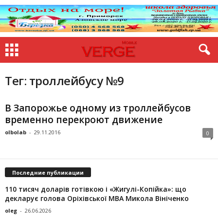
Тег: троллейбусу №9
В Запорожье одному из троллейбусов
временно перекроют движение
olbolab
-
29.11.2016
0
Последние публикации
110 тисяч доларів готівкою і «Жигулі-Копійка»: що
декларує голова Оріхівської МВА Микола Вініченко
oleg
-
26.06.2026