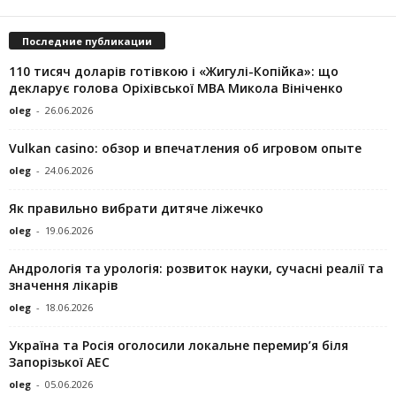
Последние публикации
110 тисяч доларів готівкою і «Жигулі-Копійка»: що
декларує голова Оріхівської МВА Микола Вініченко
oleg
-
26.06.2026
Vulkan casino: обзор и впечатления об игровом опыте
oleg
-
24.06.2026
Як правильно вибрати дитяче ліжечко
oleg
-
19.06.2026
Андрологія та урологія: розвиток науки, сучасні реалії та
значення лікарів
oleg
-
18.06.2026
Україна та Росія оголосили локальне перемир’я біля
Запорізької АЕС
oleg
-
05.06.2026