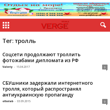
Тег: тролль
Соцсети продолжают троллить
фотожабами дипломата из РФ
Valeriy
-
15.04.2017
0
СБУшники задержали интернетного
тролля, который распространял
антиукраинскую пропаганду
olbolab
-
03.09.2015
0