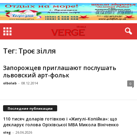
Тег: Троє зілля
Запорожцев приглашают послушать
львовский арт-фольк
olbolab
-
08.12.2014
0
Последние публикации
110 тисяч доларів готівкою і «Жигулі-Копійка»: що
декларує голова Оріхівської МВА Микола Вініченко
oleg
-
26.06.2026