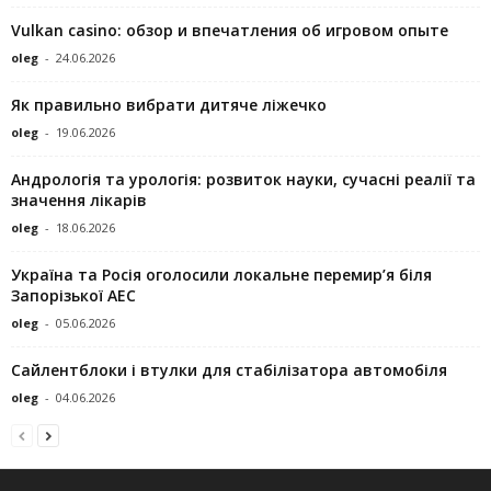
Vulkan casino: обзор и впечатления об игровом опыте
oleg
-
24.06.2026
Як правильно вибрати дитяче ліжечко
oleg
-
19.06.2026
Андрологія та урологія: розвиток науки, сучасні реалії та
значення лікарів
oleg
-
18.06.2026
Україна та Росія оголосили локальне перемир’я біля
Запорізької АЕС
oleg
-
05.06.2026
Сайлентблоки і втулки для стабілізатора автомобіля
oleg
-
04.06.2026