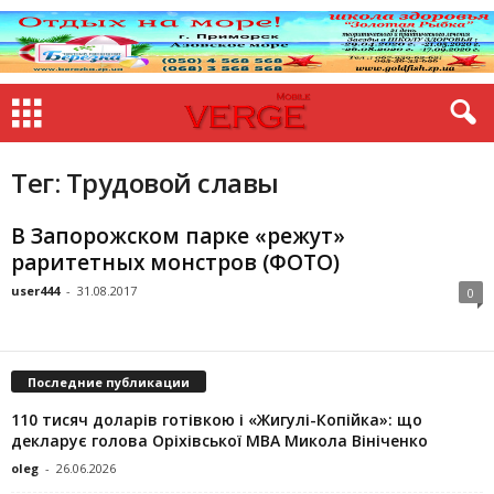
Тег: Трудовой славы
В Запорожском парке «режут»
раритетных монстров (ФОТО)
user444
-
31.08.2017
0
Последние публикации
110 тисяч доларів готівкою і «Жигулі-Копійка»: що
декларує голова Оріхівської МВА Микола Вініченко
oleg
-
26.06.2026