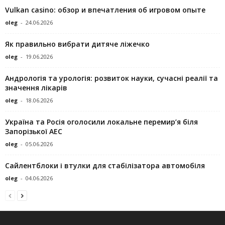
Vulkan casino: обзор и впечатления об игровом опыте
oleg
-
24.06.2026
Як правильно вибрати дитяче ліжечко
oleg
-
19.06.2026
Андрологія та урологія: розвиток науки, сучасні реалії та
значення лікарів
oleg
-
18.06.2026
Україна та Росія оголосили локальне перемир’я біля
Запорізької АЕС
oleg
-
05.06.2026
Сайлентблоки і втулки для стабілізатора автомобіля
oleg
-
04.06.2026