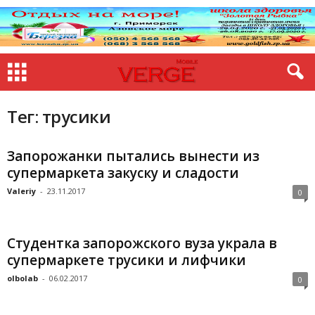
Тег: трусики
Запорожанки пытались вынести из
супермаркета закуску и сладости
Valeriy
-
23.11.2017
0
Студентка запорожского вуза украла в
супермаркете трусики и лифчики
olbolab
-
06.02.2017
0