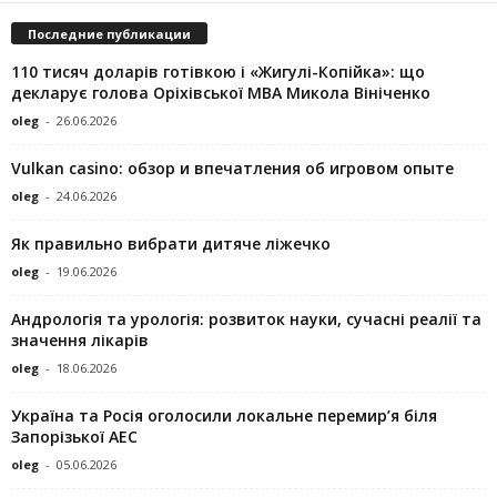
Последние публикации
110 тисяч доларів готівкою і «Жигулі-Копійка»: що
декларує голова Оріхівської МВА Микола Вініченко
oleg
-
26.06.2026
Vulkan casino: обзор и впечатления об игровом опыте
oleg
-
24.06.2026
Як правильно вибрати дитяче ліжечко
oleg
-
19.06.2026
Андрологія та урологія: розвиток науки, сучасні реалії та
значення лікарів
oleg
-
18.06.2026
Україна та Росія оголосили локальне перемир’я біля
Запорізької АЕС
oleg
-
05.06.2026