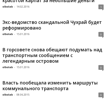
красотой Карпат за небольшие деньги
olbolab
-
14.02.2016
1
Экс-ведомство скандальной Чухрай будет
реформировано
olbolab
-
15.01.2016
0
В горсовете снова обещают подумать над
транспортным сообщением с
легендарным островом
olbolab
-
15.01.2016
0
Власть пообещала изменить маршруты
коммунального транспорта
olbolab
-
08.06.2015
0