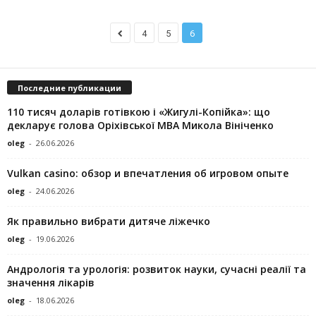
4
5
6
Последние публикации
110 тисяч доларів готівкою і «Жигулі-Копійка»: що
декларує голова Оріхівської МВА Микола Вініченко
oleg
-
26.06.2026
Vulkan casino: обзор и впечатления об игровом опыте
oleg
-
24.06.2026
Як правильно вибрати дитяче ліжечко
oleg
-
19.06.2026
Андрологія та урологія: розвиток науки, сучасні реалії та
значення лікарів
oleg
-
18.06.2026