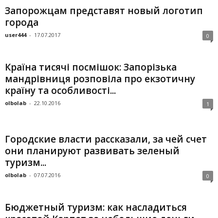
Запорожцам представят новый логотип
города
user444
-
17.07.2017
0
Країна тисячі посмішок: Запорізька
мандрівниця розповіла про екзотичну
країну та особливості...
olbolab
-
22.10.2016
1
Городские власти рассказали, за чей счет
они планируют развивать зеленый
туризм...
olbolab
-
07.07.2016
0
Бюджетный туризм: как насладиться