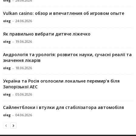
oleg
-
26.06.2026
Vulkan casino: обзор и впечатления об игровом опыте
oleg
-
24.06.2026
Як правильно вибрати дитяче ліжечко
oleg
-
19.06.2026
Андрологія та урологія: розвиток науки, сучасні реалії та
значення лікарів
oleg
-
18.06.2026
Україна та Росія оголосили локальне перемир’я біля
Запорізької АЕС
oleg
-
05.06.2026
Сайлентблоки і втулки для стабілізатора автомобіля
oleg
-
04.06.2026