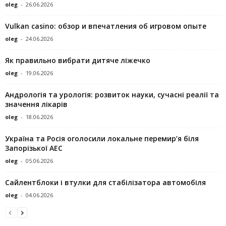
oleg
-
26.06.2026
Vulkan casino: обзор и впечатления об игровом опыте
oleg
-
24.06.2026
Як правильно вибрати дитяче ліжечко
oleg
-
19.06.2026
Андрологія та урологія: розвиток науки, сучасні реалії та
значення лікарів
oleg
-
18.06.2026
Україна та Росія оголосили локальне перемир’я біля
Запорізької АЕС
oleg
-
05.06.2026
Сайлентблоки і втулки для стабілізатора автомобіля
oleg
-
04.06.2026