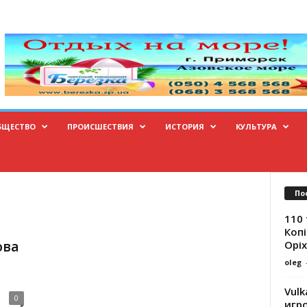
БЩЕСТВО
ПРОИСШЕСТВИЯ
ИСТОРИЯ
КУЛЬТУРА
По
110 
Копі
Оріх
ова
oleg
Vulk
0
игр