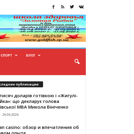
СПОРТ
БЛОГ
следние публикации
тисяч доларів готівкою і «Жигулі-
йка»: що декларує голова
івської МВА Микола Вініченко
-
26.06.2026
an casino: обзор и впечатления об
овом опыте