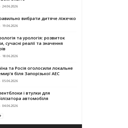
-
24.06.2026
правильно вибрати дитяче ліжечко
-
19.06.2026
ологія та урологія: розвиток
и, сучасні реалії та значення
рів
-
18.06.2026
їна та Росія оголосили локальне
мир’я біля Запорізької АЕС
-
05.06.2026
ентблоки і втулки для
білізатора автомобіля
-
04.06.2026