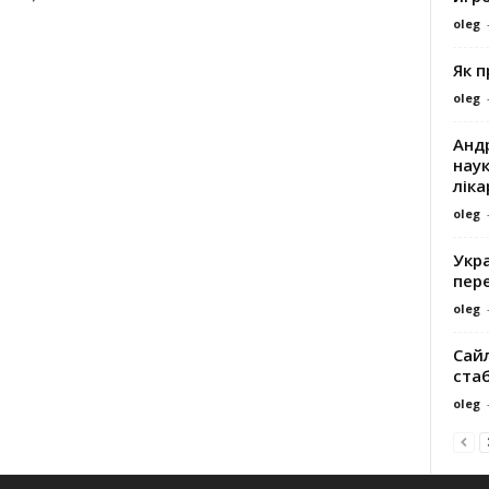
oleg
Як 
oleg
Андр
наук
ліка
oleg
Укра
пере
oleg
Сайл
ста
oleg