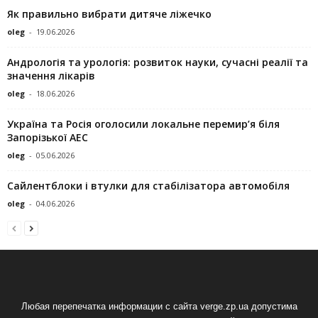
Як правильно вибрати дитяче ліжечко
oleg
-
19.06.2026
Андрологія та урологія: розвиток науки, сучасні реалії та
значення лікарів
oleg
-
18.06.2026
Україна та Росія оголосили локальне перемир’я біля
Запорізької АЕС
oleg
-
05.06.2026
Сайлентблоки і втулки для стабілізатора автомобіля
oleg
-
04.06.2026
Любая перепечатка информации с сайта verge.zp.ua допустима