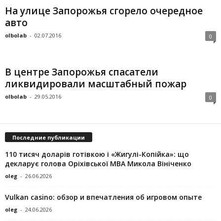
На улице Запорожья сгорело очередное
авто
olbolab
-
02.07.2016
0
В центре Запорожья спасатели
ликвидировали масштабный пожар
olbolab
-
29.05.2016
0
Последние публикации
110 тисяч доларів готівкою і «Жигулі-Копійка»: що
декларує голова Оріхівської МВА Микола Вініченко
oleg
-
26.06.2026
Vulkan casino: обзор и впечатления об игровом опыте
oleg
-
24.06.2026