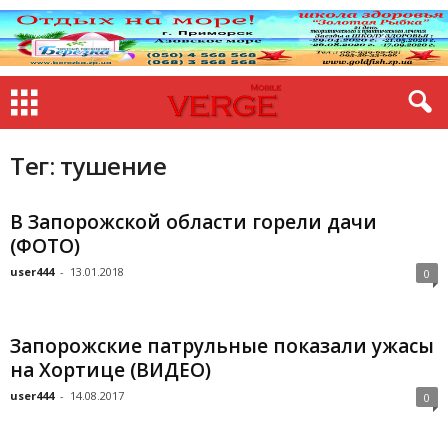
Тег: тушение
В Запорожской области горели дачи
(ФОТО)
user444
-
13.01.2018
0
Запорожские патрульные показали ужасы
на Хортице (ВИДЕО)
user444
-
14.08.2017
0