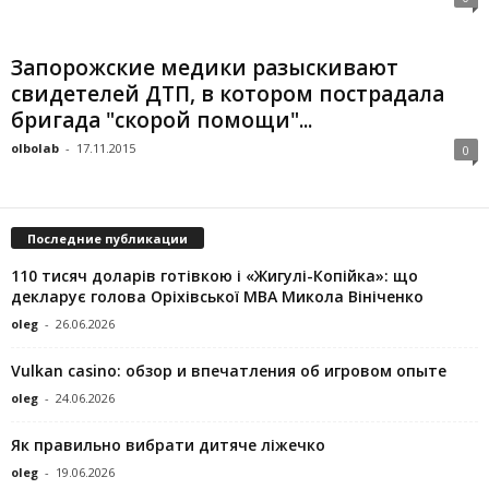
Запорожские медики разыскивают
свидетелей ДТП, в котором пострадала
бригада "скорой помощи"...
olbolab
-
17.11.2015
0
Последние публикации
110 тисяч доларів готівкою і «Жигулі-Копійка»: що
декларує голова Оріхівської МВА Микола Вініченко
oleg
-
26.06.2026
Vulkan casino: обзор и впечатления об игровом опыте
oleg
-
24.06.2026
Як правильно вибрати дитяче ліжечко
oleg
-
19.06.2026