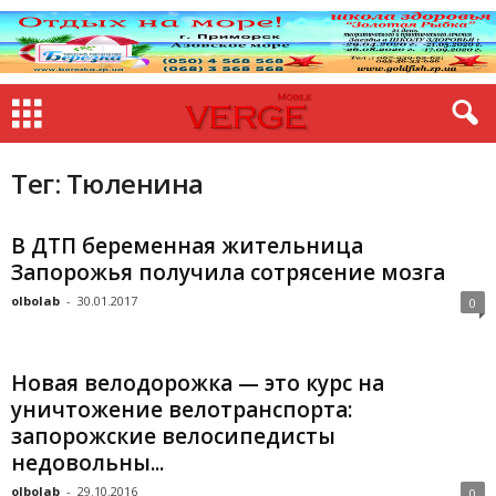
Тег: Тюленина
В ДТП беременная жительница
Запорожья получила сотрясение мозга
olbolab
-
30.01.2017
0
Новая велодорожка — это курс на
уничтожение велотранспорта:
запорожские велосипедисты
недовольны...
olbolab
-
29.10.2016
0