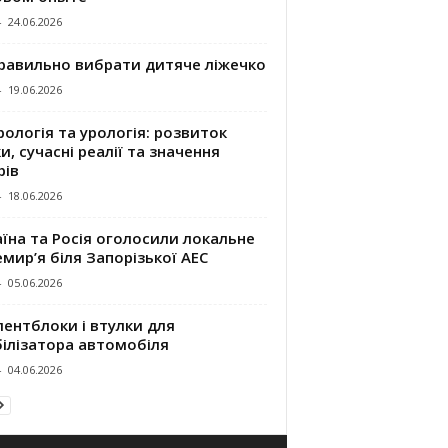
-
24.06.2026
правильно вибрати дитяче ліжечко
-
19.06.2026
ологія та урологія: розвиток
и, сучасні реалії та значення
рів
-
18.06.2026
їна та Росія оголосили локальне
мир’я біля Запорізької АЕС
-
05.06.2026
ентблоки і втулки для
білізатора автомобіля
-
04.06.2026