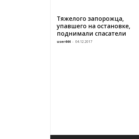
«
В
Тяжелого запорожца,
Е
упавшего на остановке,
Р
Ж
поднимали спасатели
Е
user444
-
04.12.2017
»