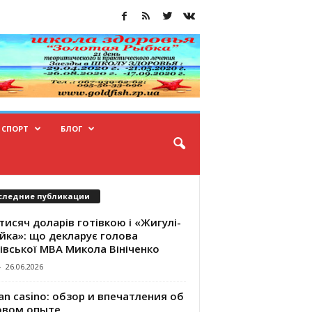
СПОРТ
БЛОГ
следние публикации
тисяч доларів готівкою і «Жигулі-
йка»: що декларує голова
івської МВА Микола Вініченко
-
26.06.2026
an casino: обзор и впечатления об
овом опыте