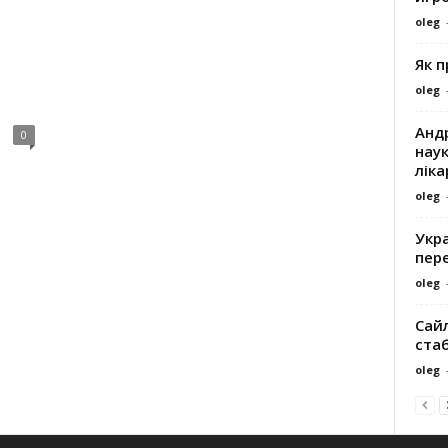
oleg
Як 
oleg
Андр
0
наук
ліка
oleg
Укра
пере
oleg
Сайл
ста
oleg