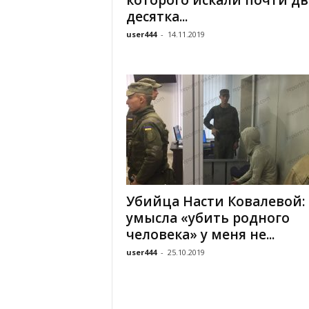
которого искали почти дв
десятка...
user444
-
14.11.2019
Убийца Насти Ковалевой:
умысла «убить родного
человека» у меня не...
user444
-
25.10.2019