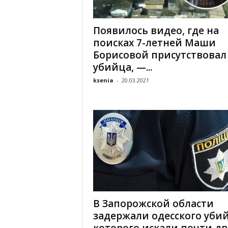
«
В
Появилось видео, где на
Е
поисках 7-летней Маши
Р
Ж
Борисовой присутствовал
Е
убийца, —...
»
ksenia
-
20.03.2021
В Запорожской области
задержали одесского убий