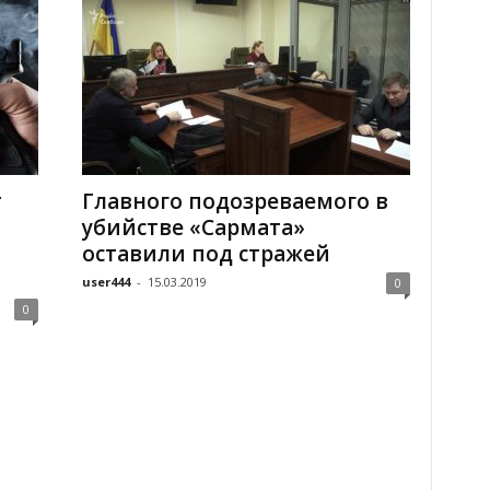
т
Главного подозреваемого в
убийстве «Сармата»
оставили под стражей
user444
-
15.03.2019
0
0