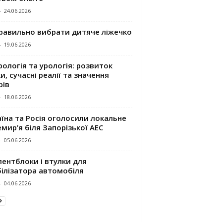
-
24.06.2026
правильно вибрати дитяче ліжечко
-
19.06.2026
ологія та урологія: розвиток
и, сучасні реалії та значення
рів
-
18.06.2026
їна та Росія оголосили локальне
мир’я біля Запорізької АЕС
-
05.06.2026
ентблоки і втулки для
білізатора автомобіля
-
04.06.2026