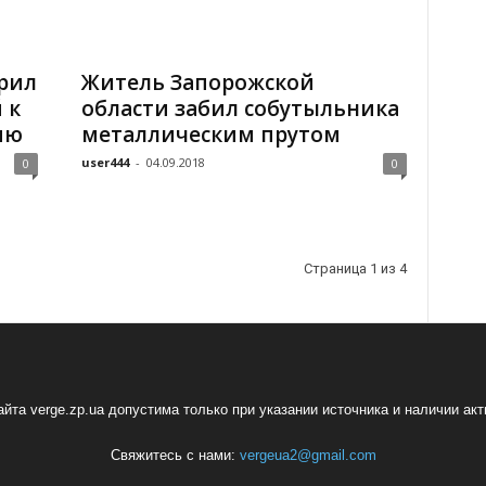
рил
Житель Запорожской
 к
области забил собутыльника
ию
металлическим прутом
user444
-
04.09.2018
0
0
Страница 1 из 4
йта verge.zp.ua допустима только при указании источника и наличии ак
Свяжитесь с нами:
vergeua2@gmail.com