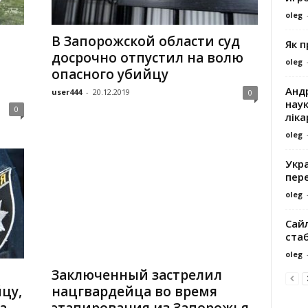
oleg
В Запорожской области суд
Як 
досрочно отпустил на волю
oleg
опасного убийцу
Андр
user444
-
20.12.2019
0
наук
0
ліка
oleg
Укра
пере
oleg
Сайл
ста
oleg
Заключенный застрелил
цу,
нацгвардейца во время