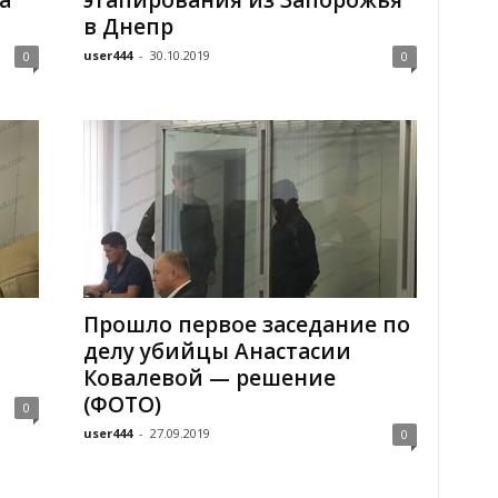
а
этапирования из Запорожья
в Днепр
user444
-
30.10.2019
0
0
Прошло первое заседание по
делу убийцы Анастасии
Ковалевой — решение
(ФОТО)
0
user444
-
27.09.2019
0