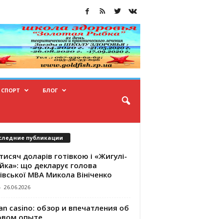
СПОРТ
БЛОГ
следние публикации
тисяч доларів готівкою і «Жигулі-
йка»: що декларує голова
івської МВА Микола Вініченко
-
26.06.2026
an casino: обзор и впечатления об
овом опыте