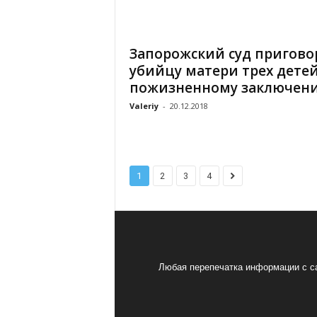
Запорожский суд пригово
убийцу матери трех детей
пожизненному заключен
Valeriy
-
20.12.2018
1
2
3
4
Любая перепечатка информации с са