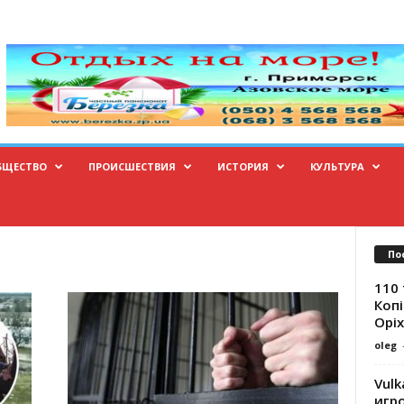
БЩЕСТВО
ПРОИСШЕСТВИЯ
ИСТОРИЯ
КУЛЬТУРА
По
110 
Копі
Оріх
oleg
Vulk
игр