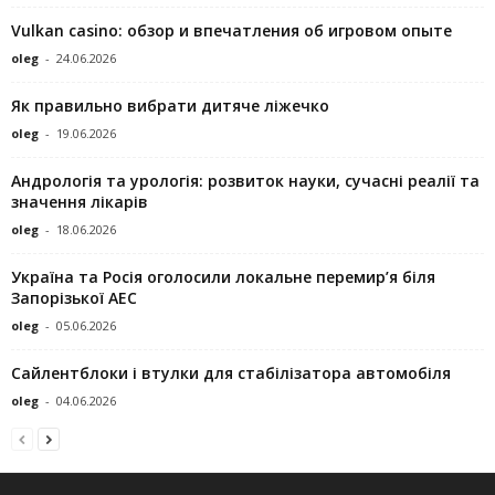
Vulkan casino: обзор и впечатления об игровом опыте
oleg
-
24.06.2026
Як правильно вибрати дитяче ліжечко
oleg
-
19.06.2026
Андрологія та урологія: розвиток науки, сучасні реалії та
значення лікарів
oleg
-
18.06.2026
Україна та Росія оголосили локальне перемир’я біля
Запорізької АЕС
oleg
-
05.06.2026
Сайлентблоки і втулки для стабілізатора автомобіля
oleg
-
04.06.2026