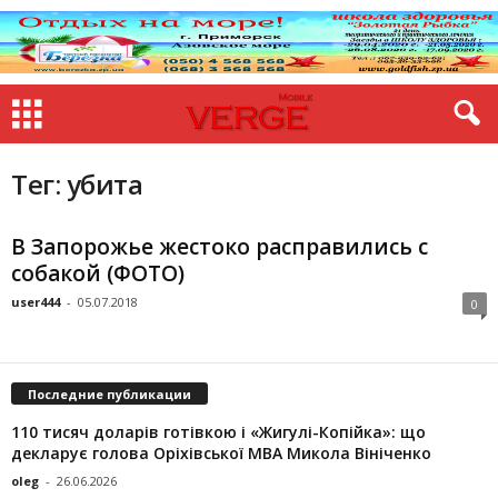
Тег: убита
В Запорожье жестоко расправились с
собакой (ФОТО)
user444
-
05.07.2018
0
Последние публикации
110 тисяч доларів готівкою і «Жигулі-Копійка»: що
декларує голова Оріхівської МВА Микола Вініченко
oleg
-
26.06.2026