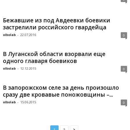
Бежавшие из под Авдеевки боевики
застрелили российского гвардейца
olbolab
-
22.07.2016
0
В Луганской области взорвали еще
одного главаря боевиков
olbolab
-
12.12.2015
0
В запорожском селе за день произошло
сразу две кровавые поножовщины –...
olbolab
-
15.06.2015
0
1
2