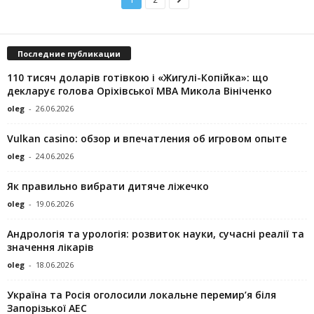
Последние публикации
110 тисяч доларів готівкою і «Жигулі-Копійка»: що
декларує голова Оріхівської МВА Микола Вініченко
oleg
-
26.06.2026
Vulkan casino: обзор и впечатления об игровом опыте
oleg
-
24.06.2026
Як правильно вибрати дитяче ліжечко
oleg
-
19.06.2026
Андрологія та урологія: розвиток науки, сучасні реалії та
значення лікарів
oleg
-
18.06.2026
Україна та Росія оголосили локальне перемир’я біля
Запорізької АЕС