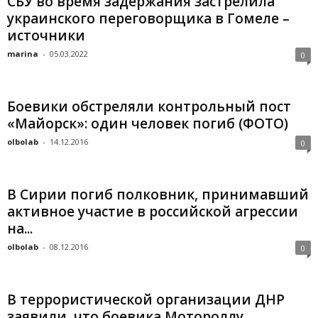
СБУ во время задержания застрелила
украинского переговорщика в Гомеле –
источники
marina
-
05.03.2022
0
Боевики обстреляли контрольный пост
«Майорск»: один человек погиб (ФОТО)
olbolab
-
14.12.2016
0
В Сирии погиб полковник, принимавший
активное участие в российской агрессии
на...
olbolab
-
08.12.2016
0
В террористической организации ДНР
заявили, что боевика Мотороллу