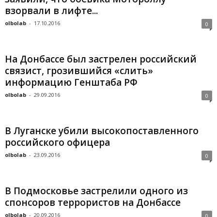
взорвали в лифте...
olbolab
-
17.10.2016
0
На Донбассе был застрелен российский
связист, грозившийся «слить»
информацию Генштаба РФ
olbolab
-
29.09.2016
0
В Луганске убили высокопоставленного
российского офицера
olbolab
-
23.09.2016
0
В Подмосковье застрелили одного из
спонсоров террористов на Донбассе
olbolab
-
20.09.2016
0