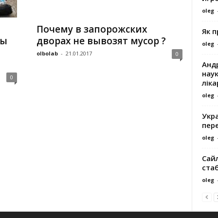
oleg
Почему в запорожских
Як 
ны
дворах не вывозят мусор ?
oleg
olbolab
-
21.01.2017
0
Андр
наук
0
ліка
oleg
Укра
пере
oleg
Сайл
ста
oleg