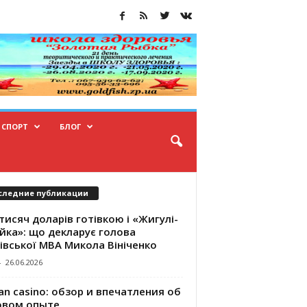
СПОРТ
БЛОГ
следние публикации
тисяч доларів готівкою і «Жигулі-
йка»: що декларує голова
івської МВА Микола Вініченко
-
26.06.2026
an casino: обзор и впечатления об
овом опыте