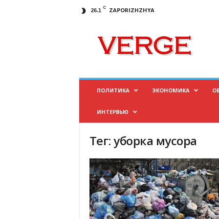
C
ZAPORIZHZHYA
26.1
И
н
ф
о
р
м
а
ПОЛИТИКА
ЭКОНОМИКА
О
ц
и
ИНТЕРВЬЮ
о
н
н
Тег: уборка мусора
ы
й
п
о
р
т
а
л