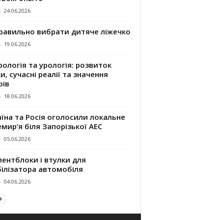
-
24.06.2026
правильно вибрати дитяче ліжечко
-
19.06.2026
ологія та урологія: розвиток
и, сучасні реалії та значення
рів
-
18.06.2026
їна та Росія оголосили локальне
мир’я біля Запорізької АЕС
-
05.06.2026
ентблоки і втулки для
білізатора автомобіля
-
04.06.2026