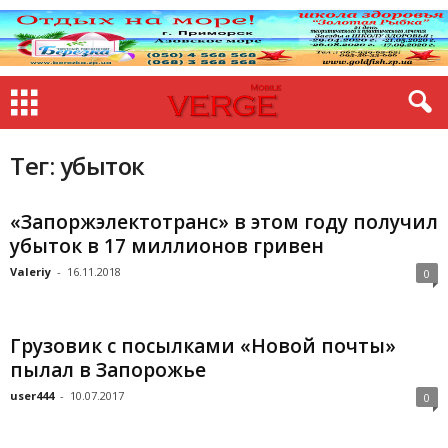
Тег: убыток
«Запоржэлектотранс» в этом году получил
убыток в 17 миллионов гривен
Valeriy
-
16.11.2018
0
Грузовик с посылками «Новой почты»
пылал в Запорожье
user444
-
10.07.2017
0