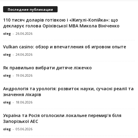
Последние публикации
110 тисяч доларів готівкою і «Жигулі-Копійка»: що
декларує голова Оріхівської МВА Микола Вініченко
oleg
-
26.06.2026
Vulkan casino: обзор и впечатления об игровом опыте
oleg
-
24.06.2026
Як правильно вибрати дитяче ліжечко
oleg
-
19.06.2026
Андрологія та урологія: розвиток науки, сучасні реалії та
значення лікарів
oleg
-
18.06.2026
Україна та Росія оголосили локальне перемир’я біля
Запорізької АЕС
oleg
-
05.06.2026