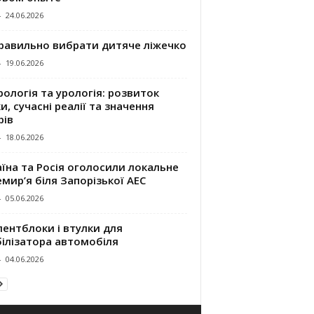
-
24.06.2026
правильно вибрати дитяче ліжечко
-
19.06.2026
ологія та урологія: розвиток
и, сучасні реалії та значення
рів
-
18.06.2026
їна та Росія оголосили локальне
мир’я біля Запорізької АЕС
-
05.06.2026
ентблоки і втулки для
білізатора автомобіля
-
04.06.2026