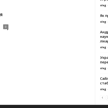
oleg
я
Як 
oleg
0
Андр
наук
ліка
oleg
Укра
пере
oleg
Сайл
ста
oleg