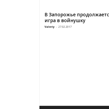
«
В
В Запорожье продолжаетс
Е
игра в войнушку
Р
Ж
Valeriy
-
27.02.2017
Е
»