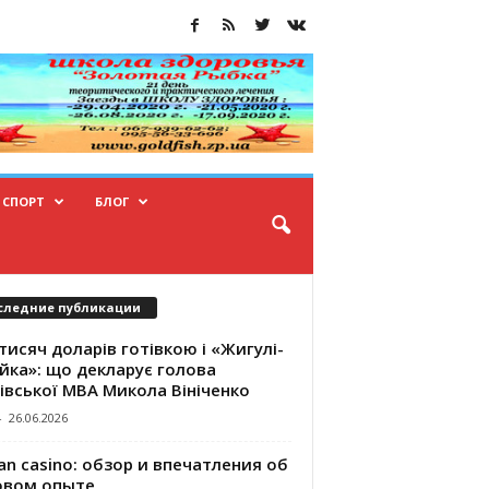
СПОРТ
БЛОГ
следние публикации
тисяч доларів готівкою і «Жигулі-
йка»: що декларує голова
івської МВА Микола Вініченко
-
26.06.2026
an casino: обзор и впечатления об
овом опыте