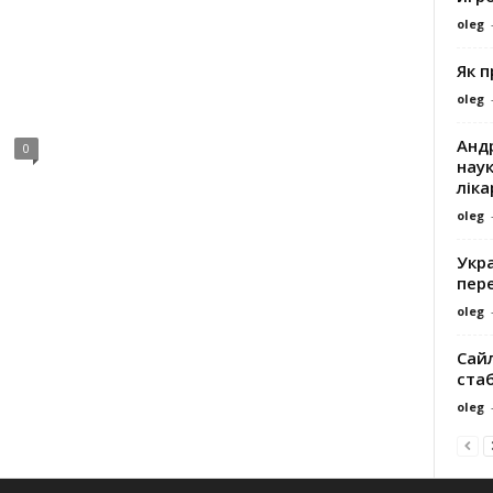
oleg
Як 
oleg
Андр
0
наук
ліка
oleg
Укра
пере
oleg
Сайл
ста
oleg