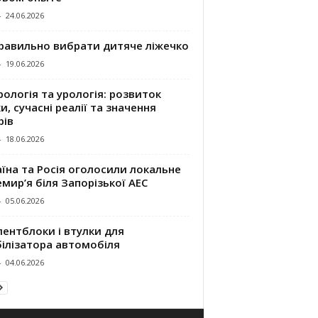
-
24.06.2026
правильно вибрати дитяче ліжечко
-
19.06.2026
ологія та урологія: розвиток
и, сучасні реалії та значення
рів
-
18.06.2026
їна та Росія оголосили локальне
мир’я біля Запорізької АЕС
-
05.06.2026
ентблоки і втулки для
білізатора автомобіля
-
04.06.2026