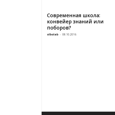
«
В
Современная школа:
Е
конвейер знаний или
Р
Ж
поборов?
Е
olbolab
-
08.10.2016
»