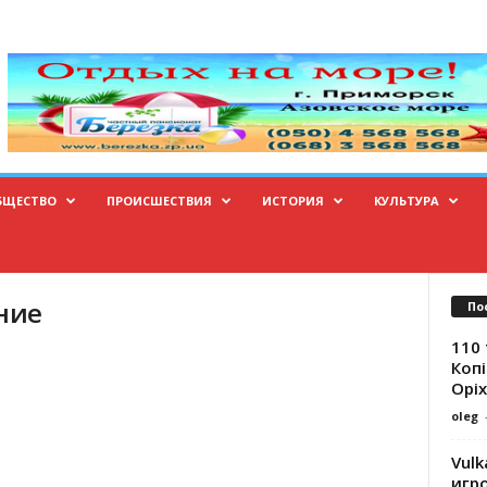
БЩЕСТВО
ПРОИСШЕСТВИЯ
ИСТОРИЯ
КУЛЬТУРА
ание
По
110 
Копі
Оріх
oleg
Vulk
игр