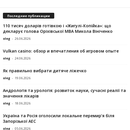
Последние публикации
110 тисяч доларів готівкою і «Жигулі-Копійка»: що
декларує голова Оріхівської МВА Микола Вініченко
oleg
-
26.06.2026
Vulkan casino: обзор и впечатления об игровом опыте
oleg
-
24.06.2026
Як правильно вибрати дитяче ліжечко
oleg
-
19.06.2026
Андрологія та урологія: розвиток науки, сучасні реалії та
значення лікарів
oleg
-
18.06.2026
Україна та Росія оголосили локальне перемир’я біля
Запорізької АЕС
oleg
-
05.06.2026