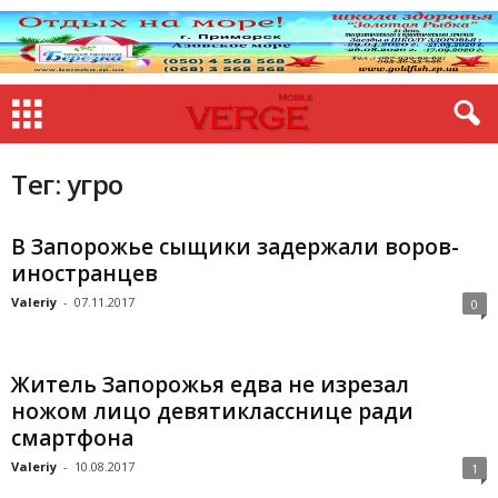
Тег: угро
В Запорожье сыщики задержали воров-
иностранцев
Valeriy
-
07.11.2017
0
Житель Запорожья едва не изрезал
ножом лицо девятикласснице ради
смартфона
Valeriy
-
10.08.2017
1