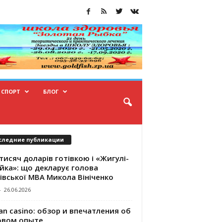
СПОРТ
БЛОГ
следние публикации
тисяч доларів готівкою і «Жигулі-
йка»: що декларує голова
івської МВА Микола Вініченко
-
26.06.2026
an casino: обзор и впечатления об
овом опыте