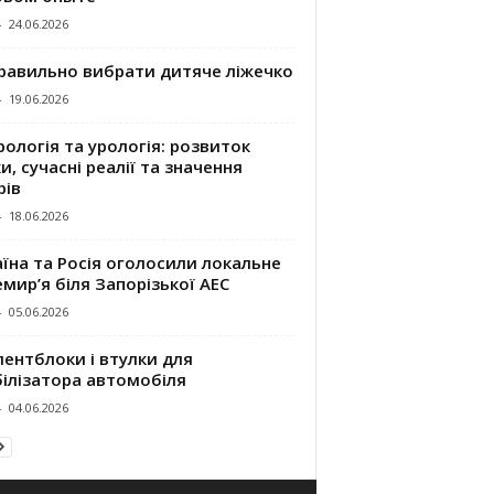
-
24.06.2026
правильно вибрати дитяче ліжечко
-
19.06.2026
ологія та урологія: розвиток
и, сучасні реалії та значення
рів
-
18.06.2026
їна та Росія оголосили локальне
мир’я біля Запорізької АЕС
-
05.06.2026
ентблоки і втулки для
білізатора автомобіля
-
04.06.2026