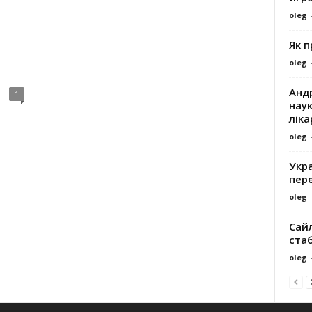
oleg
Як 
oleg
Андр
1
наук
ліка
oleg
Укра
пере
oleg
Сайл
ста
oleg