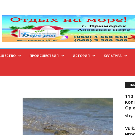
БЩЕСТВО
ПРОИСШЕСТВИЯ
ИСТОРИЯ
КУЛЬТУРА
По
110 
Копі
Оріх
oleg
Vulk
игр