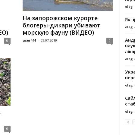
oleg
На запорожском курорте
Як 
блогеры-дикари убивают
oleg
ЕО)
морскую фауну (ВИДЕО)
Андр
user444
-
09.07.2019
0
0
наук
ліка
oleg
Укра
пере
oleg
Сайл
ста
oleg
е
0