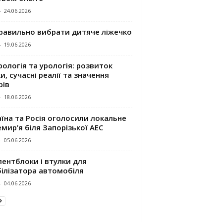
-
24.06.2026
правильно вибрати дитяче ліжечко
-
19.06.2026
ологія та урологія: розвиток
и, сучасні реалії та значення
рів
-
18.06.2026
їна та Росія оголосили локальне
мир’я біля Запорізької АЕС
-
05.06.2026
ентблоки і втулки для
білізатора автомобіля
-
04.06.2026