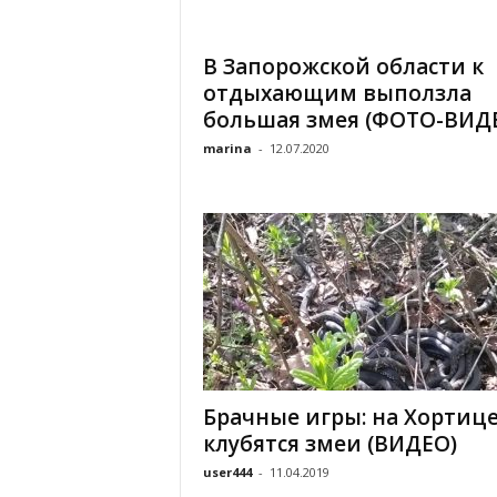
«
В
В Запорожской области к
Е
отдыхающим выползла
Р
Ж
большая змея (ФОТО-ВИД
Е
marina
-
12.07.2020
»
Брачные игры: на Хортиц
клубятся змеи (ВИДЕО)
user444
-
11.04.2019