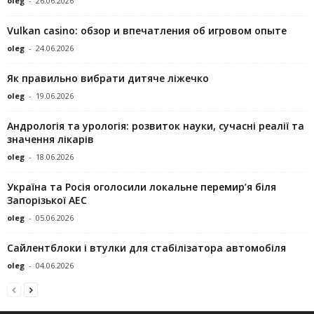
oleg
-
26.06.2026
Vulkan casino: обзор и впечатления об игровом опыте
oleg
-
24.06.2026
Як правильно вибрати дитяче ліжечко
oleg
-
19.06.2026
Андрологія та урологія: розвиток науки, сучасні реалії та
значення лікарів
oleg
-
18.06.2026
Україна та Росія оголосили локальне перемир’я біля
Запорізької АЕС
oleg
-
05.06.2026
Сайлентблоки і втулки для стабілізатора автомобіля
oleg
-
04.06.2026