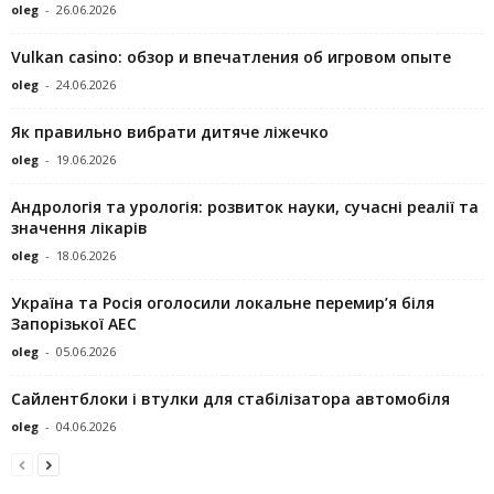
oleg
-
26.06.2026
Vulkan casino: обзор и впечатления об игровом опыте
oleg
-
24.06.2026
Як правильно вибрати дитяче ліжечко
oleg
-
19.06.2026
Андрологія та урологія: розвиток науки, сучасні реалії та
значення лікарів
oleg
-
18.06.2026
Україна та Росія оголосили локальне перемир’я біля
Запорізької АЕС
oleg
-
05.06.2026
Сайлентблоки і втулки для стабілізатора автомобіля
oleg
-
04.06.2026