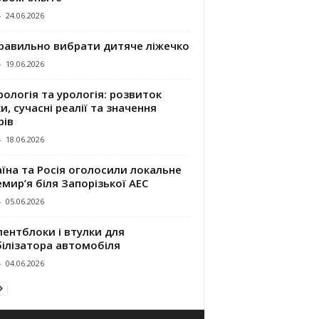
-
24.06.2026
правильно вибрати дитяче ліжечко
-
19.06.2026
ологія та урологія: розвиток
и, сучасні реалії та значення
рів
-
18.06.2026
їна та Росія оголосили локальне
мир’я біля Запорізької АЕС
-
05.06.2026
ентблоки і втулки для
білізатора автомобіля
-
04.06.2026