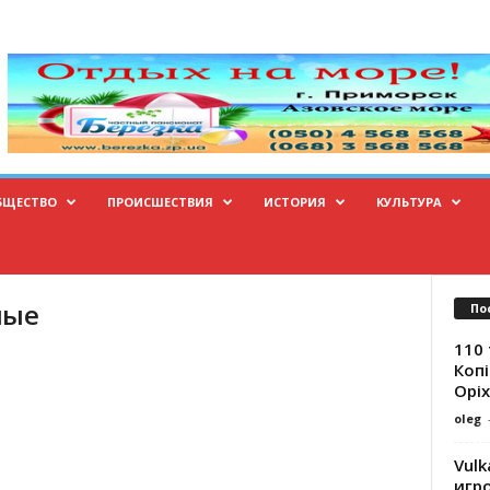
БЩЕСТВО
ПРОИСШЕСТВИЯ
ИСТОРИЯ
КУЛЬТУРА
ные
По
110 
Копі
Оріх
oleg
Vulk
игр