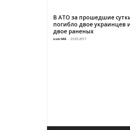
«
В
В АТО за прошедшие сутк
Е
погибло двое украинцев 
Р
Ж
двое раненых
Е
user444
-
25.03.2017
»