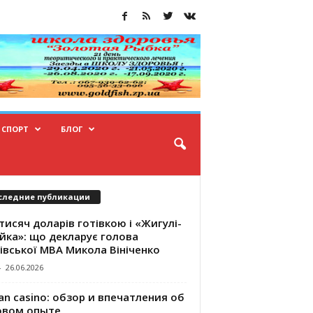
СПОРТ
БЛОГ
следние публикации
тисяч доларів готівкою і «Жигулі-
йка»: що декларує голова
івської МВА Микола Вініченко
-
26.06.2026
an casino: обзор и впечатления об
овом опыте