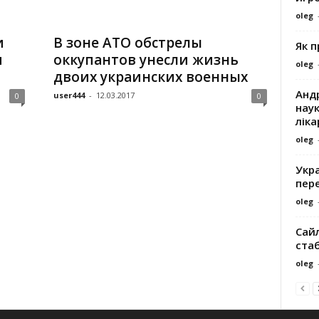
oleg
и
В зоне АТО обстрелы
Як 
и
оккупантов унесли жизнь
oleg
двоих украинских военных
Андр
user444
-
12.03.2017
0
0
наук
ліка
oleg
Укра
пере
oleg
Сайл
ста
oleg