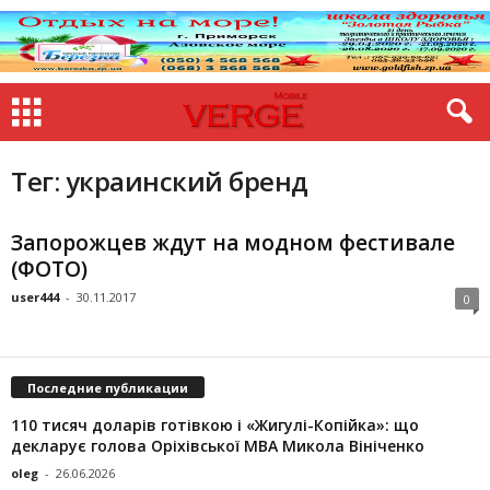
Тег: украинский бренд
Запорожцев ждут на модном фестивале
(ФОТО)
user444
-
30.11.2017
0
Последние публикации
110 тисяч доларів готівкою і «Жигулі-Копійка»: що
декларує голова Оріхівської МВА Микола Вініченко
oleg
-
26.06.2026