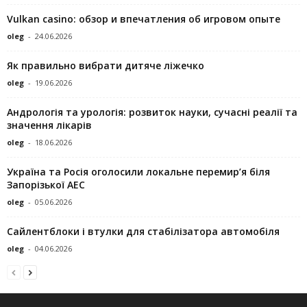
Vulkan casino: обзор и впечатления об игровом опыте
oleg
-
24.06.2026
Як правильно вибрати дитяче ліжечко
oleg
-
19.06.2026
Андрологія та урологія: розвиток науки, сучасні реалії та
значення лікарів
oleg
-
18.06.2026
Україна та Росія оголосили локальне перемир’я біля
Запорізької АЕС
oleg
-
05.06.2026
Сайлентблоки і втулки для стабілізатора автомобіля
oleg
-
04.06.2026