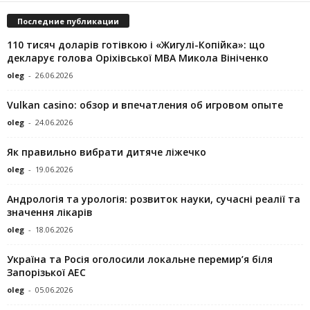
Последние публикации
110 тисяч доларів готівкою і «Жигулі-Копійка»: що
декларує голова Оріхівської МВА Микола Вініченко
oleg
-
26.06.2026
Vulkan casino: обзор и впечатления об игровом опыте
oleg
-
24.06.2026
Як правильно вибрати дитяче ліжечко
oleg
-
19.06.2026
Андрологія та урологія: розвиток науки, сучасні реалії та
значення лікарів
oleg
-
18.06.2026
Україна та Росія оголосили локальне перемир’я біля
Запорізької АЕС
oleg
-
05.06.2026