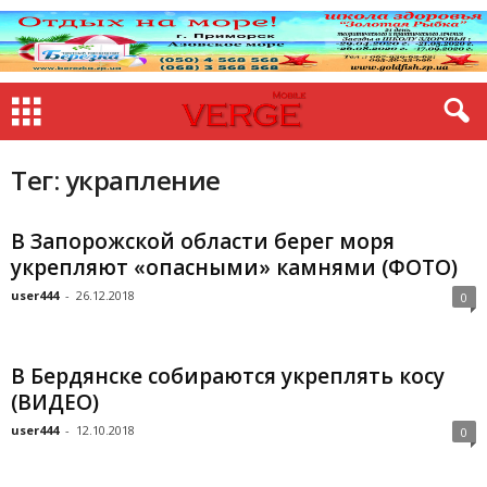
Тег: украпление
В Запорожской области берег моря
укрепляют «опасными» камнями (ФОТО)
user444
-
26.12.2018
0
В Бердянске собираются укреплять косу
(ВИДЕО)
user444
-
12.10.2018
0