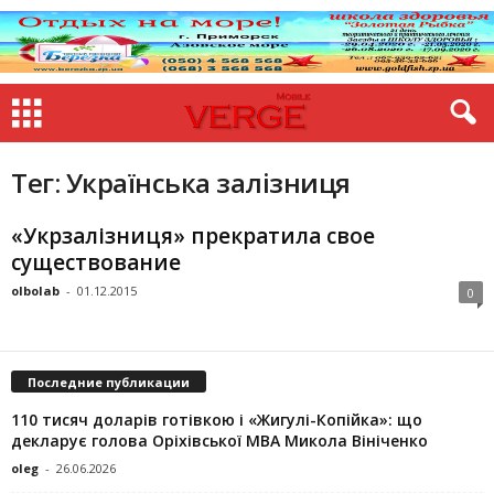
Тег: Українська залізниця
«Укрзалізниця» прекратила свое
существование
olbolab
-
01.12.2015
0
Последние публикации
110 тисяч доларів готівкою і «Жигулі-Копійка»: що
декларує голова Оріхівської МВА Микола Вініченко
oleg
-
26.06.2026