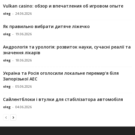
Vulkan casino: обзор и впечатления об игровом опыте
oleg
-
24.06.2026
Як правильно вибрати дитяче ліжечко
oleg
-
19.06.2026
Андрологія та урологія: розвиток науки, сучасні реалії та
значення лікарів
oleg
-
18.06.2026
Україна та Росія оголосили локальне перемир’я біля
Запорізької АЕС
oleg
-
05.06.2026
Сайлентблоки і втулки для стабілізатора автомобіля
oleg
-
04.06.2026