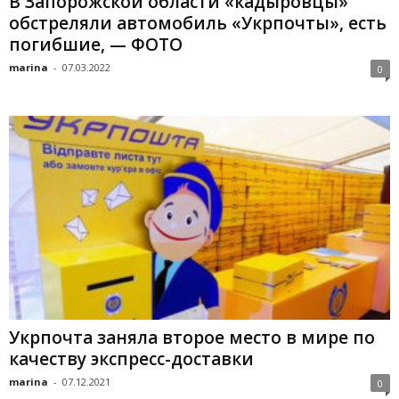
В Запорожской области «кадыровцы»
обстреляли автомобиль «Укрпочты», есть
погибшие, — ФОТО
marina
-
07.03.2022
0
Укрпочта заняла второе место в мире по
качеству экспресс-доставки
marina
-
07.12.2021
0