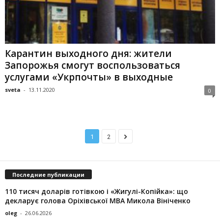
Карантин выходного дня: жители
Запорожья смогут воспользоваться
услугами «Укрпочты» в выходные
sveta
-
13.11.2020
0
1
2
Последние публикации
110 тисяч доларів готівкою і «Жигулі-Копійка»: що
декларує голова Оріхівської МВА Микола Вініченко
oleg
-
26.06.2026