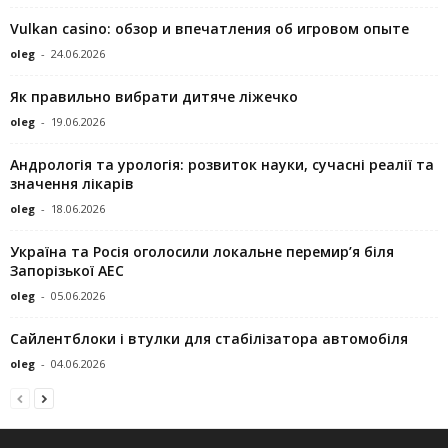
Vulkan casino: обзор и впечатления об игровом опыте
oleg
-
24.06.2026
Як правильно вибрати дитяче ліжечко
oleg
-
19.06.2026
Андрологія та урологія: розвиток науки, сучасні реалії та
значення лікарів
oleg
-
18.06.2026
Україна та Росія оголосили локальне перемир’я біля
Запорізької АЕС
oleg
-
05.06.2026
Сайлентблоки і втулки для стабілізатора автомобіля
oleg
-
04.06.2026