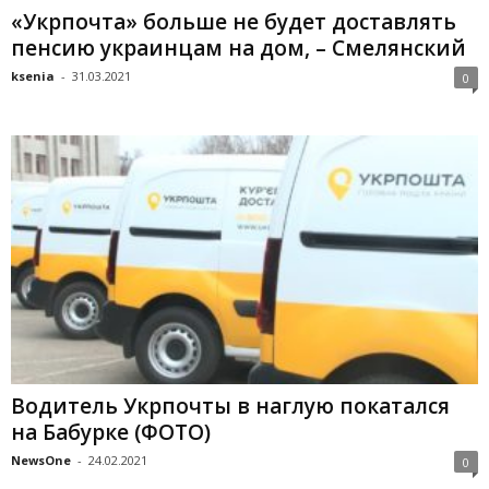
«Укрпочта» больше не будет доставлять
пенсию украинцам на дом, – Смелянский
ksenia
-
31.03.2021
0
Водитель Укрпочты в наглую покатался
на Бабурке (ФОТО)
NewsOne
-
24.02.2021
0