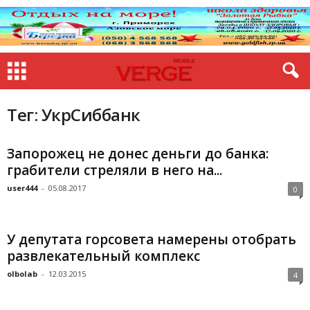
Тег: УкрСиббанк
Запорожец не донес деньги до банка:
грабители стреляли в него на...
user444
-
05.08.2017
0
У депутата горсовета намерены отобрать
развлекательный комплекс
olbolab
-
12.03.2015
4