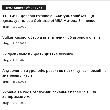
Последние публикации
110 тисяч доларів готівкою і «Жигулі-Копійка»: що
декларує голова Оріхівської МВА Микола Вініченко
oleg
-
26.06.2026
Vulkan casino: обзор и впечатления об игровом опыте
oleg
-
24.06.2026
Як правильно вибрати дитяче ліжечко
oleg
-
19.06.2026
Андрологія та урологія: розвиток науки, сучасні реалії та
значення лікарів
oleg
-
18.06.2026
Україна та Росія оголосили локальне перемир’я біля
Запорізької АЕС
oleg
-
05.06.2026